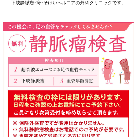
下肢静脈瘤･痔･そけいヘルニアの外科クリニックです。