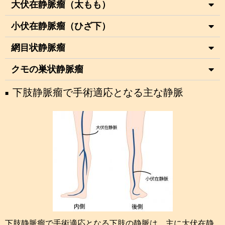
大伏在静脈瘤（太もも）​
小伏在静脈瘤（ひざ下）​
網目状静脈瘤​
クモの巣状静脈瘤
下肢静脈瘤で手術適応となる主な静脈
下肢静脈瘤で手術適応となる下肢の静脈は、主に大伏在静