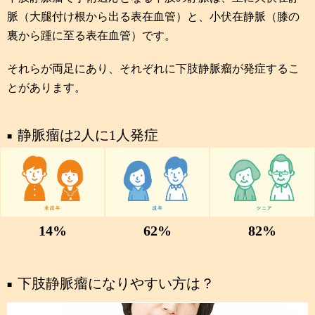
脈（大腿付け根から出る表在血管）と、小伏在静脈（膝の
裏から踵に至る表在血管）です。
それらが両足にあり、それぞれに下肢静脈瘤が発症するこ
とがあります。
静脈瘤は2人に1人発症
14
%
62
%
82
%
下肢静脈瘤になりやすい方は？